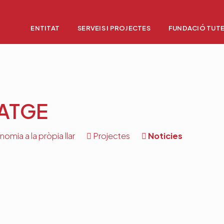
ENTITAT
SERVEIS I PROJECTES
FUNDACIÓ TUT
TATGE
omia a la pròpia llar
Projectes
Noticies