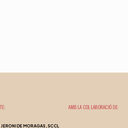
TE:
AMB LA COL·LABORACIÓ DE:
 JERONI DE MORAGAS, SCCL