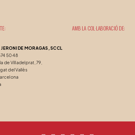
TE:
AMB LA COL·LABORACIÓ DE:
 JERONI DE MORAGAS, SCCL
674 50 48
 de Villadelprat, 79,
gat del Vallès
Barcelona
a