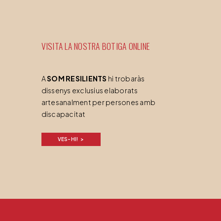
VISITA LA NOSTRA BOTIGA ONLINE
A
SOM RESILIENTS
hi trobaràs
dissenys exclusius elaborats
artesanalment per persones amb
discapacitat
VES-HI!