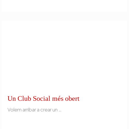
Un Club Social més obert
Volem arribar a crear un Club Social per a totes les persones, obert i inclusiu! La finalitat del projecte és la creació d’un servei de lleure i oci per als col·lectius de trastorn del desenvolupament intel·lectual i malaltia mental. I per això: Facilitem que les persones que hi participen gaudeixin de manera voluntària d’activitats […]