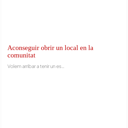
Aconseguir obrir un local en la
comunitat
Volem arribar a tenir un espai propi! Treballem per aconseguir un espai de trobada Un espai físic que convidi a la relació, a la confiança i l’exploració d’interessos. Un punt de referència comunitària d’orientació i assessorament en el lleure inclusiu.. Activitats i tallers proposats per les persones usuàries i obertes a la comunitat. Una oportunitat […]